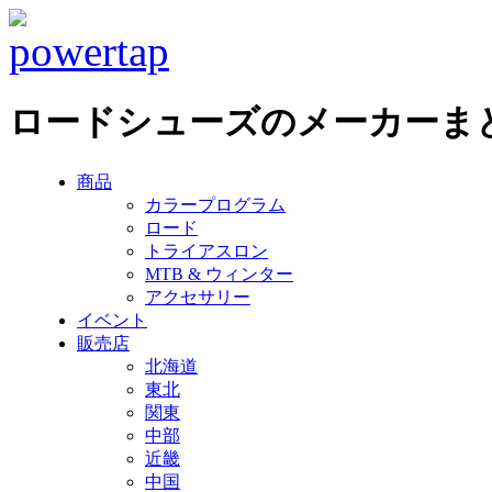
ロードシューズのメーカーま
商品
カラープログラム
ロード
トライアスロン
MTB & ウィンター
アクセサリー
イベント
販売店
北海道
東北
関東
中部
近畿
中国